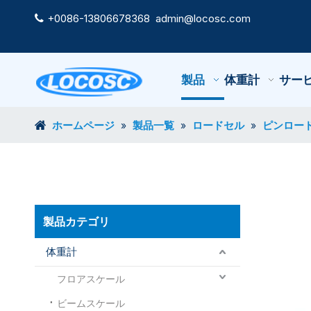
+0086-13806678368
admin@locosc.com

製品
体重計
サー
ホームページ
製品一覧
ロードセル
ピンロー
»
»
»
製品カテゴリ
体重計
フロアスケール
ビームスケール