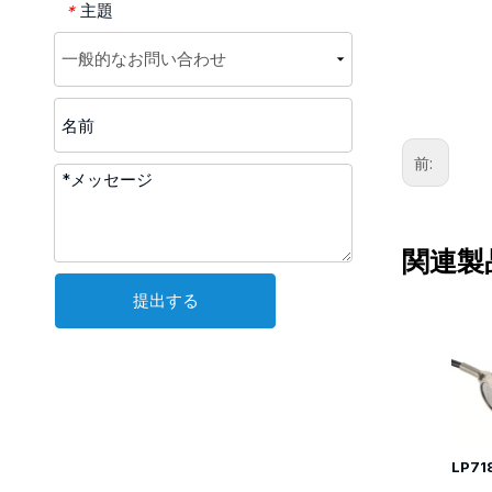
主題
*
前:
関連製
提出する
LP7