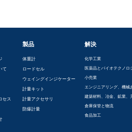
製品
解決
ジ
体重計
化学工業
医薬品とバイオテクノロ
いて
ロードセル
小売業
ウェイングインジケーター
エンジニアリング、機械
計量キット
建築材料、冶金、鉱業、
ロセス
計量アクセサリ
倉庫保管と物流
防爆計量
食品加工
せ