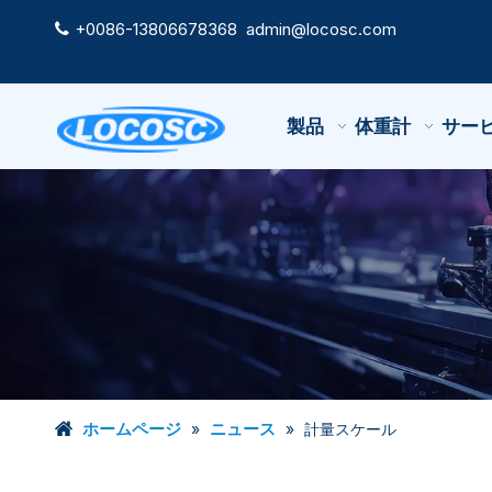
+0086-13806678368
admin@locosc.com

製品
体重計
サー
ホームページ
ニュース
»
»
計量スケール