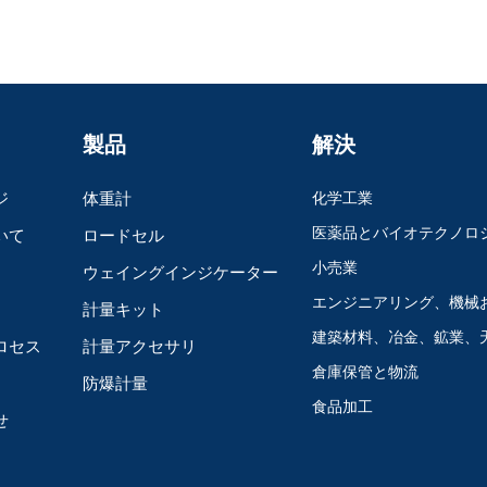
製品
解決
ジ
体重計
化学工業
医薬品とバイオテクノロ
いて
ロードセル
小売業
ウェイングインジケーター
エンジニアリング、機械
計量キット
建築材料、冶金、鉱業、
ロセス
計量アクセサリ
倉庫保管と物流
防爆計量
食品加工
せ