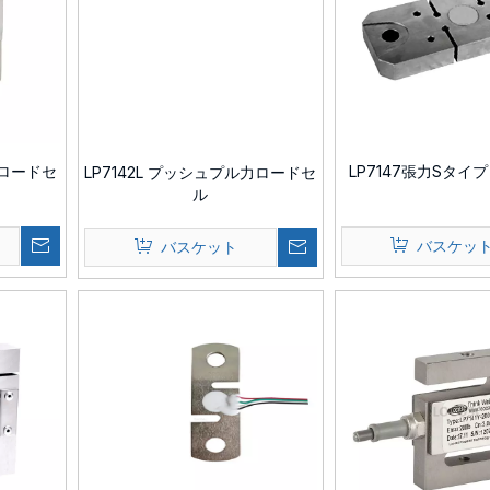
型ロードセ
LP7147張力Sタイ
LP7142L プッシュプル力ロードセ
ル
バスケッ
バスケット