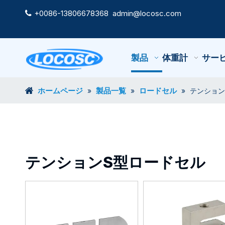
+0086-13806678368
admin@locosc.com

製品
体重計
サー
ホームページ
製品一覧
ロードセル
»
»
»
テンション
テンションS型ロードセル