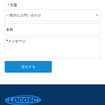
主題
*
提出する