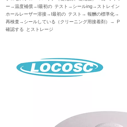
ー
→温度補償→
I
最初の
テスト
→シール
ing→ストレイン
ホールレーザー溶接
→
I
最初の
テスト→
報酬の標準化
→
再検査
→シール
している
（
クリーニング用接着剤
）
→
P
確認する
とストレージ