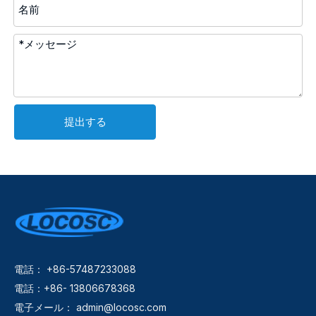
提出する
電話： +86-57487233088
電話：+86- 13806678368
電子メール：
admin@locosc.com