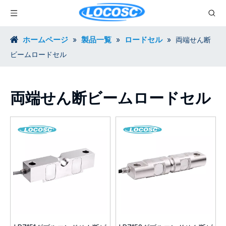
ホームページ
製品一覧
ロードセル
»
»
»
両端せん断
ビームロードセル
両端せん断ビームロードセル