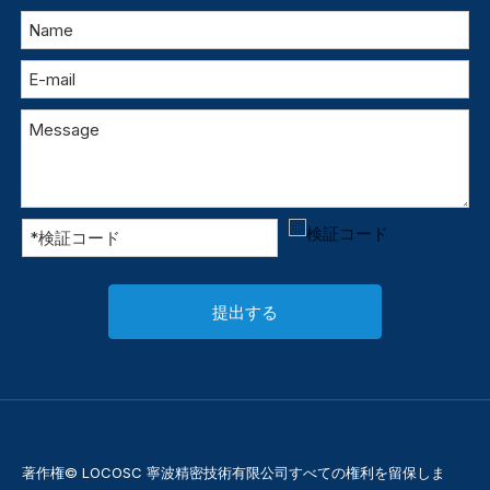
提出する
著作権© LOCOSC 寧波精密技術有限公司すべての権利を留保しま