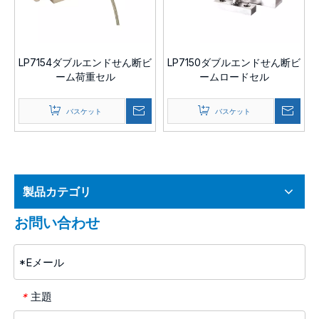
LP7154ダブルエンドせん断ビ
LP7150ダブルエンドせん断ビ
ーム荷重セル
ームロードセル
バスケット
バスケット
製品カテゴリ
お問い合わせ
主題
*