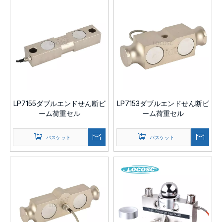
LP7155ダブルエンドせん断ビ
LP7153ダブルエンドせん断ビ
ーム荷重セル
ーム荷重セル
バスケット
バスケット