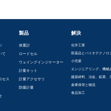
製品
解決
ジ
体重計
化学工業
医薬品とバイオテクノロ
いて
ロードセル
小売業
ウェイングインジケーター
エンジニアリング、機械
計量キット
建築材料、冶金、鉱業、
ロセス
計量アクセサリ
倉庫保管と物流
防爆計量
食品加工
せ