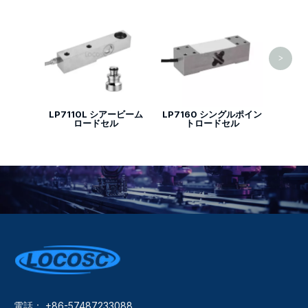
LP7
ケ
>
LP7110L シアービーム
LP7160 シングルポイン
ロードセル
トロードセル
電話： +86-57487233088