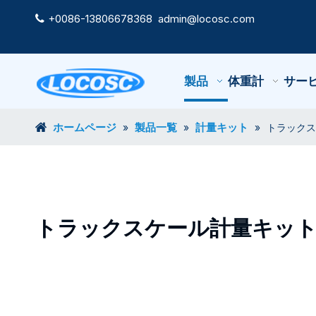
+0086-13806678368
admin@locosc.com

製品
体重計
サー
ホームページ
製品一覧
計量キット
»
»
»
トラックス
トラックスケール計量キッ