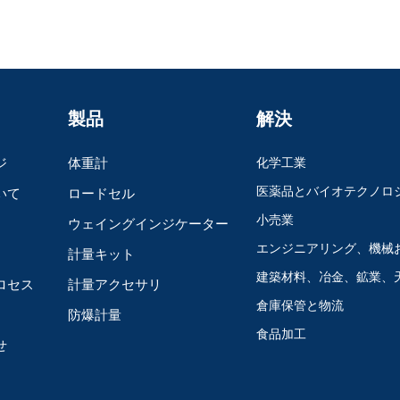
製品
解決
ジ
体重計
化学工業
医薬品とバイオテクノロ
いて
ロードセル
小売業
ウェイングインジケーター
エンジニアリング、機械
計量キット
建築材料、冶金、鉱業、
ロセス
計量アクセサリ
倉庫保管と物流
防爆計量
食品加工
せ