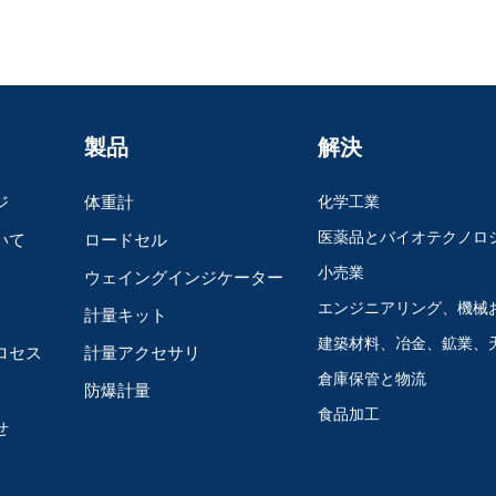
製品
解決
ジ
体重計
化学工業
医薬品とバイオテクノロ
いて
ロードセル
小売業
ウェイングインジケーター
エンジニアリング、機械
計量キット
建築材料、冶金、鉱業、
ロセス
計量アクセサリ
倉庫保管と物流
防爆計量
食品加工
せ