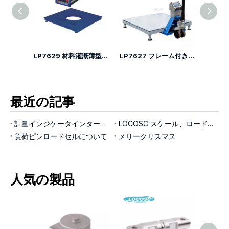
LP7625D 電動パレットトラックスケール
LP7629 材料灌漑薄型フロアスケール
LP7627 フレーム付き可動フロアスケール
最近の記事
計量インジケータインターフェイス
LOCOSC スケール、ロードセル、インジケーターの製造プロセスについて
負荷ピンロードセルについて
メリークリスマス
人気の製品
LP71
ポイ