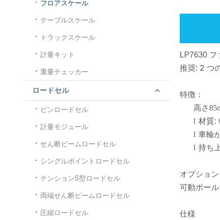
フロアスケール
テーブルスケール
トラックスケール
計量キット
LP763
推奨: 2
重量チェッカー
ロードセル
特徴：
高さ85
ピンロードセル
材質:
l
計量モジュール
車輪
l
せん断ビームロードセル
持ち
l
シングルポイントロードセル
オプション
テンションS型ロードセル
可動ポール
両端せん断ビームロードセル
圧縮ロードセル
仕様