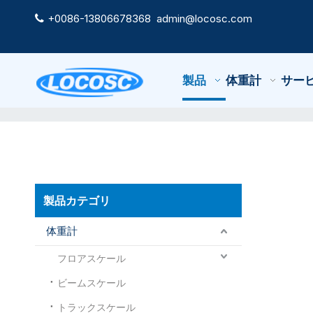
+0086-13806678368
admin@locosc.com

製品
体重計
サー
製品カテゴリ
体重計
フロアスケール
ビームスケール
トラックスケール