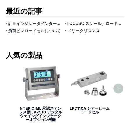
最近の記事
計量インジケータインターフェイス
LOCOSC スケール、ロードセル、インジケーターの製造プロセスについて
負荷ピンロードセルについて
メリークリスマス
人気の製品
LP71
>
NTEP OIML 承認ステン
LP7110A シアービーム
レス鋼 LP7510 デジタル
ロードセル
ウェイングインジケータ
ーオプション機能