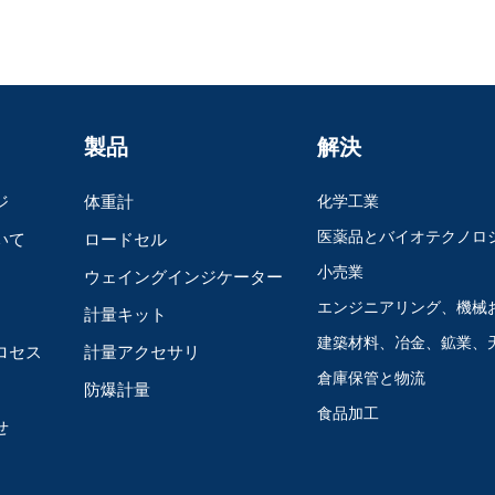
製品
解決
ジ
体重計
化学工業
医薬品とバイオテクノロ
いて
ロードセル
小売業
ウェイングインジケーター
エンジニアリング、機械
計量キット
建築材料、冶金、鉱業、
ロセス
計量アクセサリ
倉庫保管と物流
防爆計量
食品加工
せ