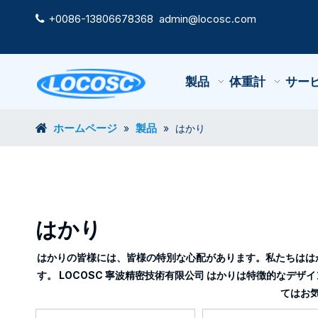
+0086-13806678368
admin@locosc.com

製品
体重計
サー
ホームページ
製品
»
»
はかり
はかり
はかり
の皆様には、皆様の特別な心配があります。私たちは
は
す。
LOCOSC 寧波精密技術有限公司
はかり
は特徴的なデザイ
てはお