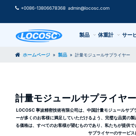
+0086-13806678368
admin@locosc.com

製品
体重計
サー
ホームページ
製品
»
»
計量モジュールサプライヤー
計量モジュールサプライヤ
LOCOSC 寧波精密技術有限公司
は、中国
計量モジュールサプ
ー
が多くのお客様に満足していただけるよう、完璧な品質の製
る価格は、すべてのお客様が望むものであり、私たちが提供で
サプライヤー
のサービス