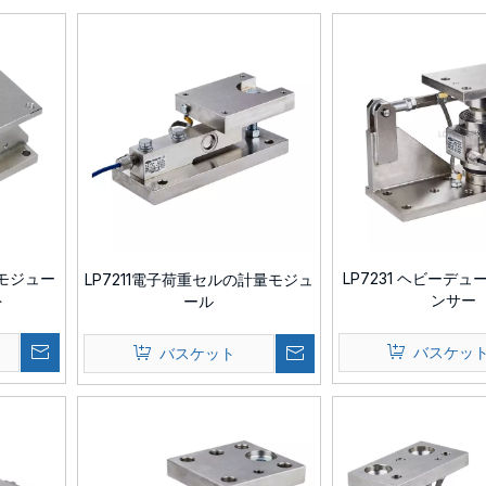
ルモジュー
LP7231 ヘビーデ
LP7211電子荷重セルの計量モジュ
ト
ンサー
ール
バスケッ
バスケット