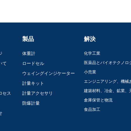
製品
解決
ジ
体重計
化学工業
医薬品とバイオテクノロ
いて
ロードセル
小売業
ウェイングインジケーター
エンジニアリング、機械
計量キット
建築材料、冶金、鉱業、
ロセス
計量アクセサリ
倉庫保管と物流
防爆計量
食品加工
せ